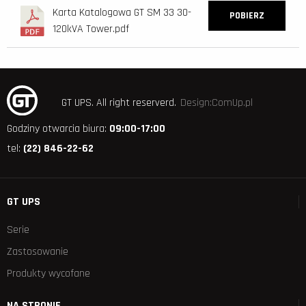
Karta Katalogowa GT SM 33 30-
POBIERZ
120kVA Tower.pdf
GT UPS.
All right reserverd.
Design:ComUp.pl
Godziny otwarcia biura:
09:00-17:00
tel:
(22) 846-22-62
GT UPS
Serie
Zastosowanie
Produkty wycofane
NA STRONIE