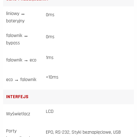
liniowy ↔
0ms
bateryjny
falownik ↔
0ms
bypass
1ms
falownik → eco
<10ms
eco → falownik
INTERFEJS
LCD
Wyświetlacz
Porty
EPO, RS-232, Styki beznapięciowe, USB