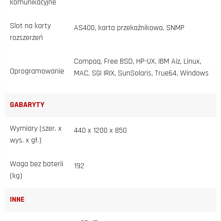
komunikacyjne
Slot na karty
AS400, karta przekaźnikowa, SNMP
rozszerzeń
Compaq, Free BSD, HP-UX, IBM Aiz, Linux,
Oprogramowanie
MAC, SGI IRIX, SunSolaris, True64, Windows
GABARYTY
Wymiary (szer. x
440 x 1200 x 850
wys. x gł.)
Waga bez baterii
192
(kg)
INNE