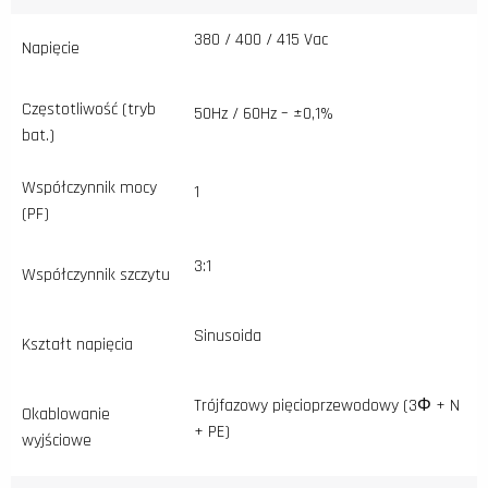
380 / 400 / 415 Vac
Napięcie
Częstotliwość (tryb
50Hz / 60Hz – ±0,1%
bat.)
Współczynnik mocy
1
(PF)
3:1
Współczynnik szczytu
Sinusoida
Kształt napięcia
Trójfazowy pięcioprzewodowy (3Φ + N
Okablowanie
+ PE)
wyjściowe