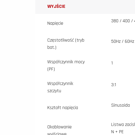
WYJŚCIE
380 / 400 / 
Napięcie
Częstotliwość (tryb
50Hz / 60Hz
bat.)
Współczynnik mocy
1
(PF)
Współczynnik
3:1
szczytu
Sinusoida
Kształt napięcia
Listwa zacis
Okablowanie
N + PE
wyjściowe