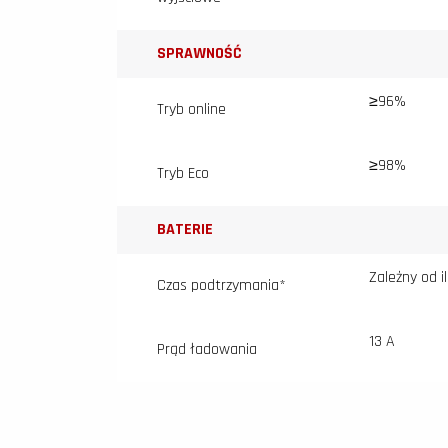
SPRAWNOŚĆ
≥96%
Tryb online
≥98%
Tryb Eco
BATERIE
Zależny od il
Czas podtrzymania*
13 A
Prąd ładowania