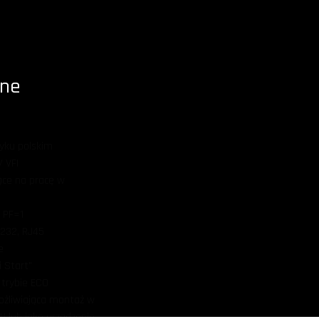
ine
zyku polskim
 VFI
ące na pracę w
 PF=1
S232, RJ45
e
i Start"
trybie ECO
żliwiająca montaż w
U lub jako urządzenie