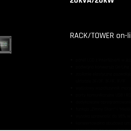
20kVA/20kW
RACK/TOWER on-l
panel LCD z interfejsem w ję
podwójna konwersja On-Line /
zasilanie elastyczne pozwalaj
układzie 3F/3F, 3F/1F, 1F/1F
wyjściowy współczynnik mocy
porty komunikacyjne USB i R
dedykowane oprogramowani
funkcja „Zimny Start” i "Miękk
wysoka sprawność do 98% w 
konwertowalna obudowa umo
standardzie 19” o wysokości 3