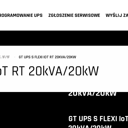
ROGRAMOWANIE UPS
ZGŁOSZENIE SERWISOWE
WYŚLIJ Z
, 1F/1F
GT UPS S FLEXI IOT RT 20KVA/20KW
IoT RT 20kVA/20kW
GT UPS S FLEXI 
20kVA/20kW
GT UPS S FLEXI Io