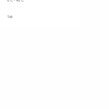
0°C – 40°C
Tak