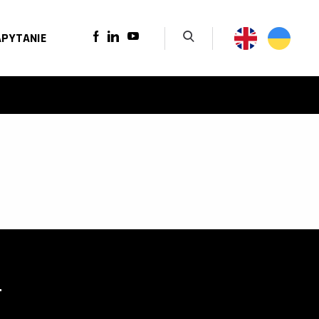
APYTANIE
IoT RT
T