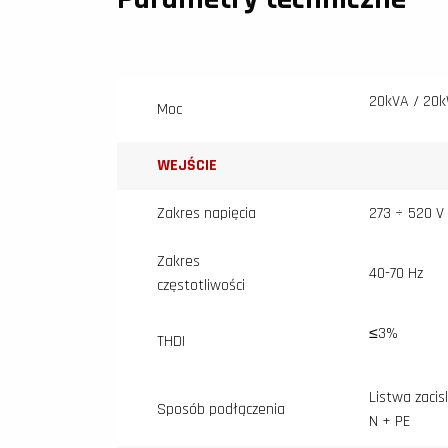
20kVA / 20
Moc
WEJŚCIE
Zakres napięcia
273 ÷ 520 V 
Zakres
40-70 Hz
częstotliwości
≤3%
THDI
Listwa zacis
Sposób podłączenia
N + PE