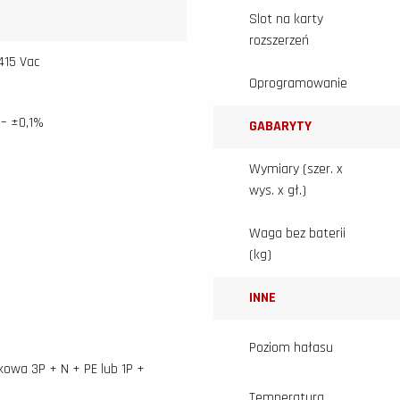
Slot na karty
rozszerzeń
415 Vac
Oprogramowanie
 – ±0,1%
GABARYTY
Wymiary (szer. x
wys. x gł.)
Waga bez baterii
(kg)
INNE
Poziom hałasu
kowa 3P + N + PE lub 1P +
Temperatura