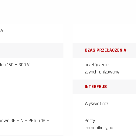
kW
CZAS PRZEŁĄCZENIA
lub 160 ÷ 300 V
przełączenie
zsynchronizowane
INTERFEJS
Wyświetlacz
kowa 3P + N + PE lub 1P +
Porty
komunikacyjne