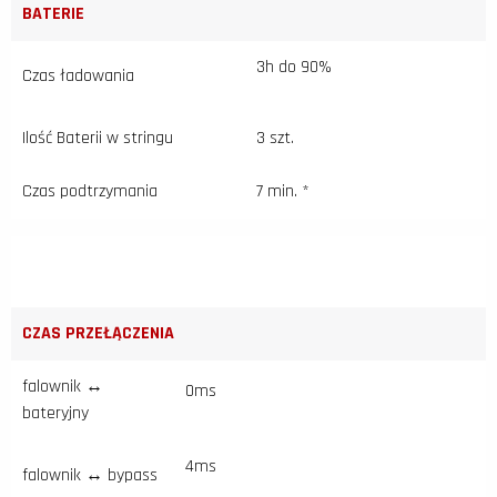
BATERIE
3h do 90%
Czas ładowania
Ilość Baterii w stringu
3 szt.
Czas podtrzymania
7 min. *
CZAS PRZEŁĄCZENIA
falownik ↔
0ms
bateryjny
4ms
falownik ↔ bypass