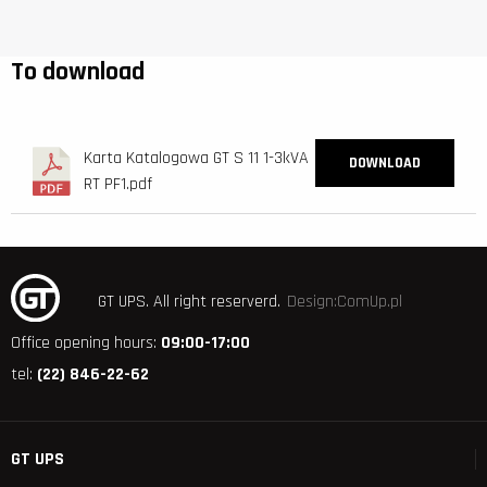
To download
Karta Katalogowa GT S 11 1-3kVA
DOWNLOAD
RT PF1.pdf
GT UPS.
All right reserverd.
Design:ComUp.pl
Office opening hours:
09:00-17:00
tel:
(22) 846-22-62
GT UPS