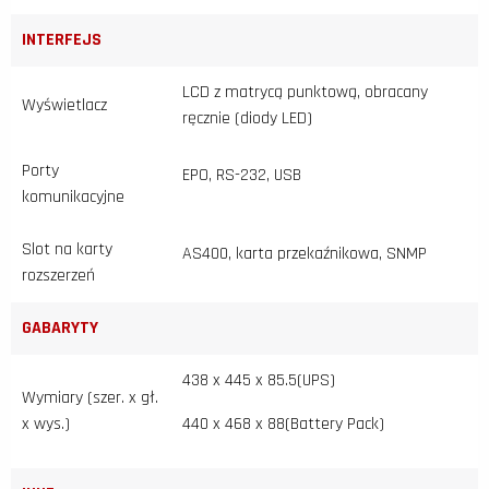
INTERFEJS
LCD z matrycą punktową, obracany
Wyświetlacz
ręcznie (diody LED)
Porty
EPO, RS-232, USB
komunikacyjne
Slot na karty
AS400, karta przekaźnikowa, SNMP
rozszerzeń
GABARYTY
438 x 445 x 85.5(UPS)
Wymiary (szer. x gł.
x wys.)
440 x 468 x 88(Battery Pack)