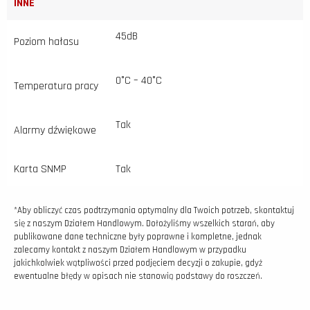
INNE
45dB
Poziom hałasu
0°C – 40°C
Temperatura pracy
Tak
Alarmy dźwiękowe
Karta SNMP
Tak
*Aby obliczyć czas podtrzymania optymalny dla Twoich potrzeb, skontaktuj
się z naszym Działem Handlowym. Dołożyliśmy wszelkich starań, aby
publikowane dane techniczne były poprawne i kompletne, jednak
zalecamy kontakt z naszym Działem Handlowym w przypadku
jakichkolwiek wątpliwości przed podjęciem decyzji o zakupie, gdyż
ewentualne błędy w opisach nie stanowią podstawy do roszczeń.