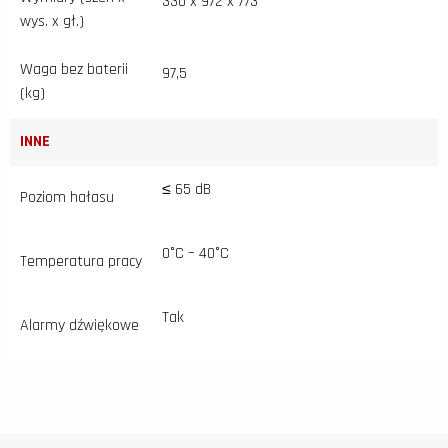
330 x 972 x 773
wys. x gł.)
Waga bez baterii
97,5
(kg)
INNE
≤ 65 dB
Poziom hałasu
0°C – 40°C
Temperatura pracy
Tak
Alarmy dźwiękowe