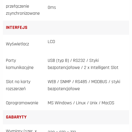
przełączenie
0ms
zsynchronizowane
INTERFEJS
LCD
Wyświetlacz
Porty
USB (typ B) / RS232 / Styki
komunikacyjne
bezpotencjałowe / 2 x Intelligent Slot
Slot na karty
WEB / SNMP / RS485 / MODBUS / styki
rozszerzeń
bezpotencjałowe
Oprogramowanie
MS Windows / Linux / Unix / MacOS
GABARYTY
Wymiary (szer. x