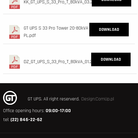
KK_GT_UPS_S_33_Pro_T_80kVA_03.24.pdf
GT UPS S 33 Pro Tower 20-80kVA
DOWNLOAD
PL.pdf
DOWNLOAD
DZ_GT_UPS_S_33_Pro_T_80kVA_01.24.pdf
GT UPS.
All right reserverd.
Design:ComUp.pl
Office opening hours:
09:00-17:00
tel:
(22) 846-22-62