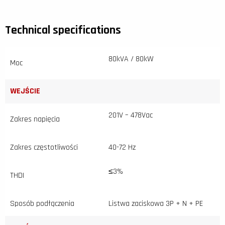
Technical specifications
80kVA / 80kW
Moc
WEJŚCIE
201V – 478Vac
Zakres napięcia
Zakres częstotliwości
40-72 Hz
≤3%
THDI
Sposób podłączenia
Listwa zaciskowa 3P + N + PE