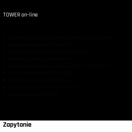
TOWER on-line
5" panel dotykowy LCD z interfejsem w języku polskim
podwójna konwersja On-Line / VFI
zasilanie trójfazowe z trójfazowym wyjściem
wyjściowy współczynnik mocy PF=1
umożliwia pracę z akumulatorami VRLA / AGM / NiCd / Li
porty komunikacyjne USB i RS232
dedykowane oprogramowanie
funkcja „Zimny Start” i "Miękki Start"
wysoka sprawność do 99%
Zapytanie