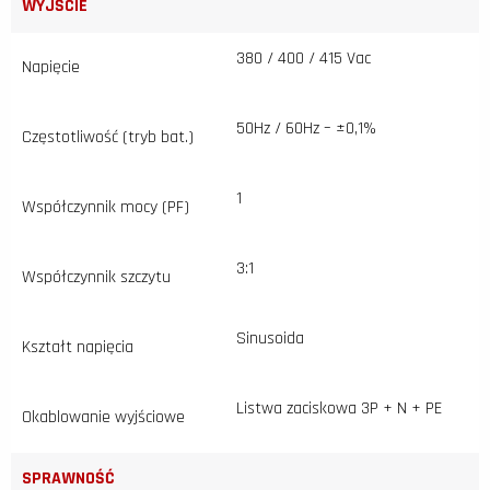
WYJŚCIE
380 / 400 / 415 Vac
Napięcie
50Hz / 60Hz – ±0,1%
Częstotliwość (tryb bat.)
1
Współczynnik mocy (PF)
3:1
Współczynnik szczytu
Sinusoida
Kształt napięcia
Listwa zaciskowa 3P + N + PE
Okablowanie wyjściowe
SPRAWNOŚĆ