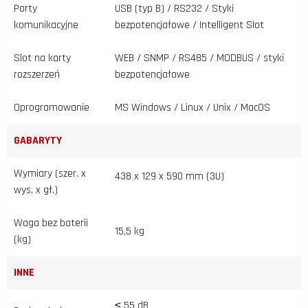
Porty
USB (typ B) / RS232 / Styki
komunikacyjne
bezpotencjałowe / Intelligent Slot
Slot na karty
WEB / SNMP / RS485 / MODBUS / styki
rozszerzeń
bezpotencjałowe
Oprogramowanie
MS Windows / Linux / Unix / MacOS
GABARYTY
Wymiary (szer. x
438 x 129 x 590 mm (3U)
wys. x gł.)
Waga bez baterii
15,5 kg
(kg)
INNE
≤ 55 dB