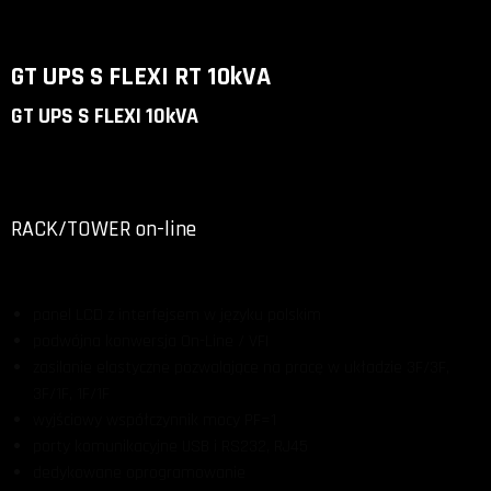
GT UPS S FLEXI RT 10kVA
GT UPS S FLEXI 10kVA
RACK/TOWER on-line
panel LCD z interfejsem w języku polskim
podwójna konwersja On-Line / VFI
zasilanie elastyczne pozwalające na pracę w układzie 3F/3F,
3F/1F, 1F/1F
wyjściowy współczynnik mocy PF=1
porty komunikacyjne USB i RS232, RJ45
dedykowane oprogramowanie