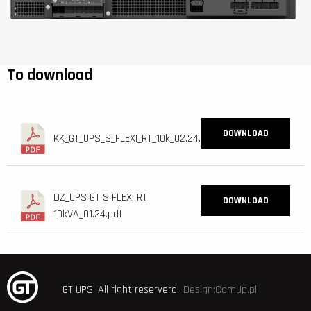
To download
DOWNLOAD
KK_GT_UPS_S_FLEXI_RT_10k_02.24.pdf
DZ_UPS GT S FLEXI RT
DOWNLOAD
10kVA_01.24.pdf
GT UPS.
All right reserverd.
Design:ComUp.pl