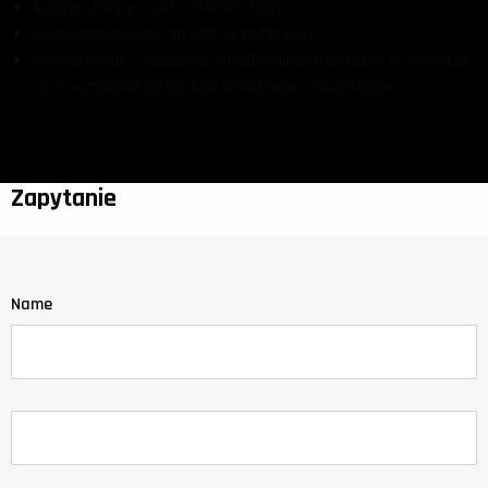
funkcja „Zimny Start” i "Miękki Start"
wysoka sprawność do 98% w trybie ECO
konwertowalna obudowa umożliwiająca montaż w standardzie
19” o wysokości 3U lub jako urządzenie wolnostojące
Zapytanie
Name