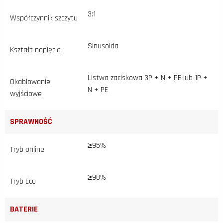
3:1
Współczynnik szczytu
Sinusoida
Kształt napięcia
Listwa zaciskowa 3P + N + PE lub 1P +
Okablowanie
N + PE
wyjściowe
SPRAWNOŚĆ
≥95%
Tryb online
≥98%
Tryb Eco
BATERIE