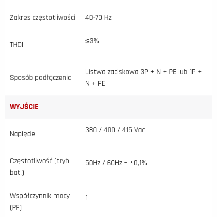
Zakres częstotliwości
40-70 Hz
≤3%
THDI
Listwa zaciskowa 3P + N + PE lub 1P +
Sposób podłączenia
N + PE
WYJŚCIE
380 / 400 / 415 Vac
Napięcie
Częstotliwość (tryb
50Hz / 60Hz – ±0,1%
bat.)
Współczynnik mocy
1
(PF)