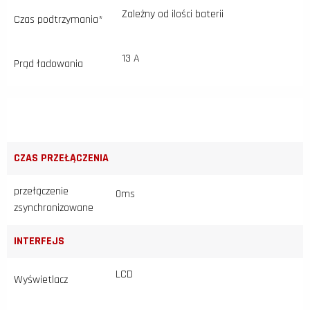
Zależny od ilości baterii
Czas podtrzymania*
13 A
Prąd ładowania
CZAS PRZEŁĄCZENIA
przełączenie
0ms
zsynchronizowane
INTERFEJS
LCD
Wyświetlacz