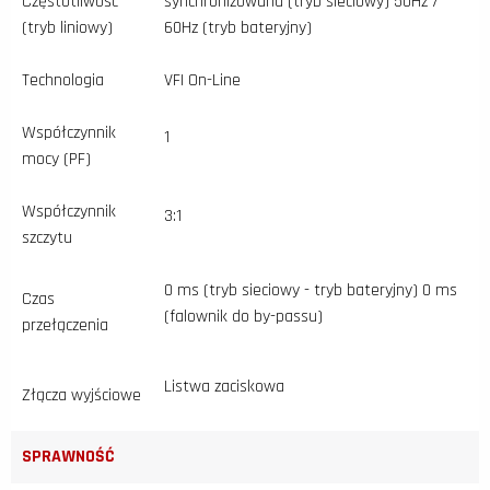
Częstotliwość
synchronizowana (tryb sieciowy) 50Hz /
(tryb liniowy)
60Hz (tryb bateryjny)
Technologia
VFI On-Line
Współczynnik
1
mocy (PF)
Współczynnik
3:1
szczytu
0 ms (tryb sieciowy - tryb bateryjny) 0 ms
Czas
(falownik do by-passu)
przełączenia
Listwa zaciskowa
Złącza wyjściowe
SPRAWNOŚĆ