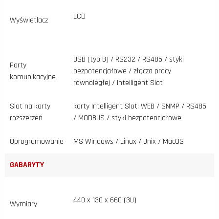
LCD
Wyświetlacz
USB (typ B) / RS232 / RS485 / styki
Porty
bezpotencjałowe / złącza pracy
komunikacyjne
równoległej / Intelligent Slot
Slot na karty
karty Intelligent Slot: WEB / SNMP / RS485
rozszerzeń
/ MODBUS / styki bezpotencjałowe
Oprogramowanie
MS Windows / Linux / Unix / MacOS
GABARYTY
440 x 130 x 660 (3U)
Wymiary