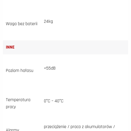
24kg
Waga bez baterii
INNE
<55dB
Poziom hałasu
Temperatura
0°C – 40°C
pracy
przeciążenie / praca z akumulatorów /
Alarmy