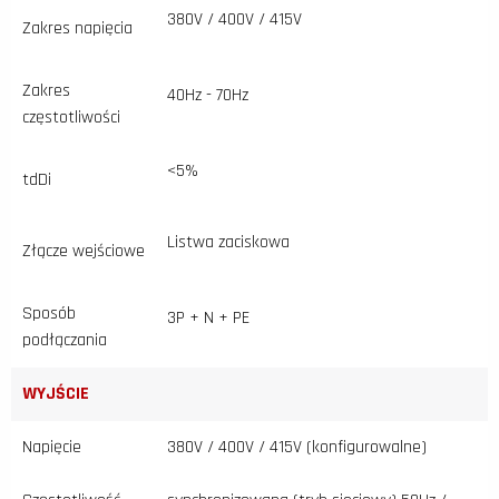
380V / 400V / 415V
Zakres napięcia
Zakres
40Hz - 70Hz
częstotliwości
<5%
tdDi
Listwa zaciskowa
Złącze wejściowe
Sposób
3P + N + PE
podłączania
WYJŚCIE
Napięcie
380V / 400V / 415V (konfigurowalne)