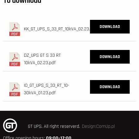
To download
DOWNLOAD
KK_GT_UPS_S_33_RT_10kVA_02.23.pdf
DZ_UPS GT S 33 RT
DOWNLOAD
10kVA_02.23.pdf
IO_GT_UPS_S_33_RT_10-
DOWNLOAD
30kVA_01.23.pdf
GT UPS.
All right reserverd.
Design:ComUp.pl
Office opening hours:
09:00-17:00