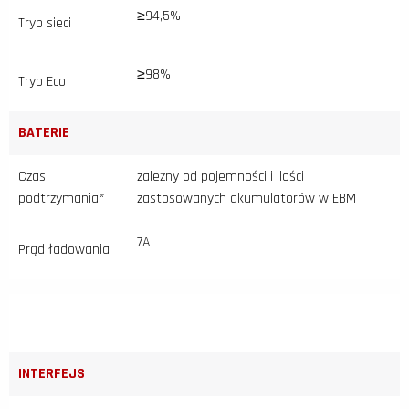
≥94,5%
Tryb sieci
≥98%
Tryb Eco
BATERIE
Czas
zależny od pojemności i ilości
podtrzymania*
zastosowanych akumulatorów w EBM
7A
Prąd ładowania
INTERFEJS