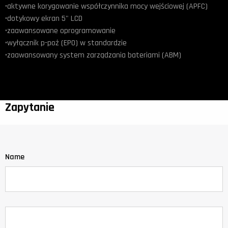
•aktywne korygowanie współczynnika mocy wejściowej (APFC)
•dotykowy ekran 5" LCD
•zaawansowane oprogramowanie
•wyłącznik p-poż (EPO) w standardzie
•zaawansowany system zarządzania bateriami (ABM)
Zapytanie
Name