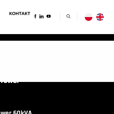
КОНТАКТ
oTower
ower 60kVA