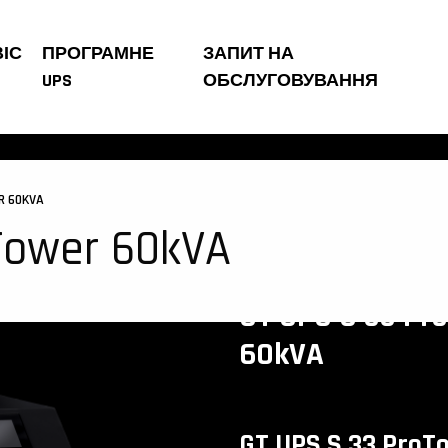
ІС
ПРОГРАМНЕ
ЗАПИТ НА
UPS
ОБСЛУГОВУВАННЯ
R 60KVA
Tower 60kVA
GT UPS S 33 Pr
60kVA
GT UPS S 33 ProT