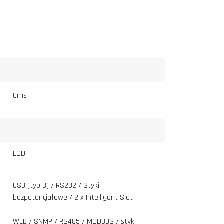
0ms
LCD
USB (typ B) / RS232 / Styki
bezpotencjałowe / 2 x Intelligent Slot
WEB / SNMP / RS485 / MODBUS / styki