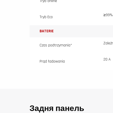
Tryb online
≥99%
Tryb Eco
BATERIE
Zależn
Czas podtrzymania*
20 A
Prąd ładowania
Задня панель