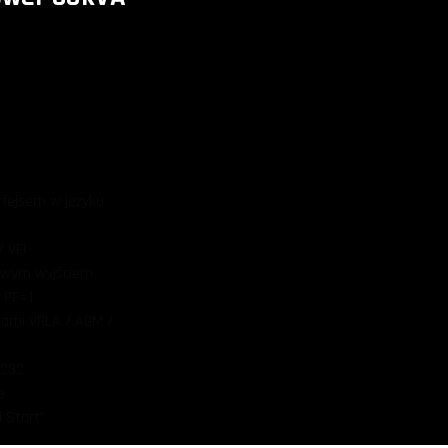
rfejsem w języku
 VFI
azowym wyjściem
 PF=1
rami VRLA / AGM /
S232
e
i Start"