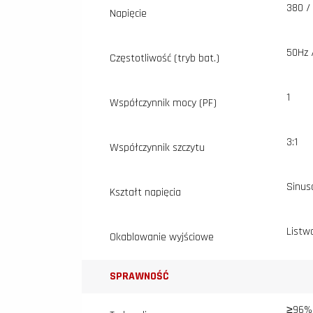
380 /
Napięcie
50Hz 
Częstotliwość (tryb bat.)
1
Współczynnik mocy (PF)
3:1
Współczynnik szczytu
Sinus
Kształt napięcia
Listw
Okablowanie wyjściowe
SPRAWNOŚĆ
≥96%