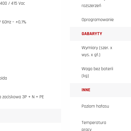
 400 / 415 Vac
rozszerzeń
Oprogramowanie
/ 60Hz – ±0,1%
GABARYTY
Wymiary (szer. x
wys. x gł.)
Waga bez baterii
(kg)
oida
INNE
a zaciskowa 3P + N + PE
Poziom hałasu
Temperatura
pracy