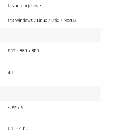
bezpotencjałowe
MS Windows / Linux / Unix / MacOS
500 x 860 x 850
40
≤ 65 dB
0°C – 40°C