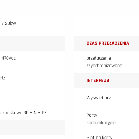
 / 20kW
CZAS PRZEŁĄCZENIA
– 478Vac
przełączenie
zsynchronizowane
 Hz
INTERFEJS
Wyświetlacz
a zaciskowa 3P + N + PE
Porty
komunikacyjne
Slot na karty