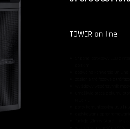
TOWER on-line
5" panel dotykowy LCD z inte
polskim
podwójna konwersja On-Line /
zasilanie trójfazowe z trójf
wyjściowy współczynnik mocy
umożliwia pracę z akumulato
NiCd / Li
porty komunikacyjne USB i R
dedykowane oprogramowani
funkcja „Zimny Start” i "Miękk
wysoka sprawność do 99%