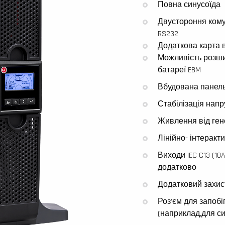
Повна синусоїда
Двустороння комун
RS232
Додаткова карта 
Можливість розши
батареї EBM
Вбудована панель
Стабілізація напр
Живлення від ген
Лінійно- інтеракт
Виходи IEC C13 (10A
додатково
Додатковий захис
Роз’єм для запоб
(наприклад,для си