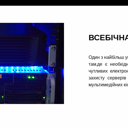
ВСЕБІЧН
Один з найбільш у
там,де є необхід
чутливих електро
захисту серверів
мультимедійних кі