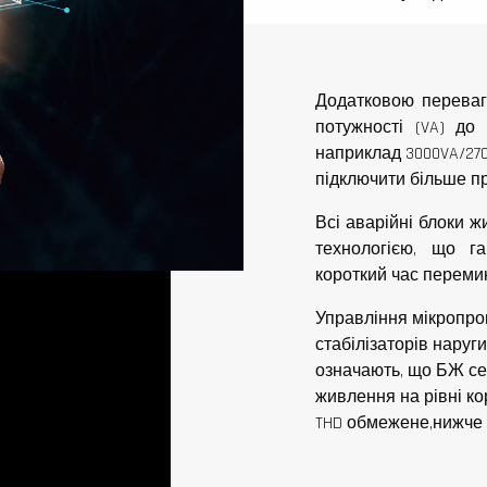
Додатковою переваг
потужності (VA) до 
наприклад 3000VA/27
підключити більше пр
Всі аварійні блоки ж
технологією, що г
короткий час переми
Управління мікропро
стабілізаторів наруг
означають, що БЖ се
живлення на рівні ко
THD обмежене,нижче 