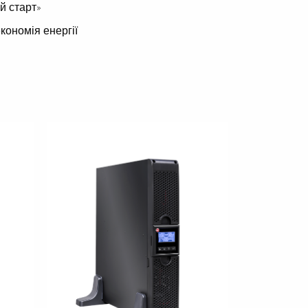
й старт»
кономія енергії