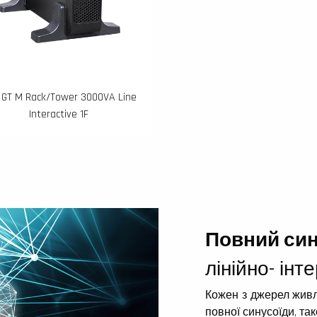
 GT M Rack/Tower 3000VA Line
Interactive 1F
Повний син
лінійно- ін
Кожен з джерел живл
повної синусоїди, та