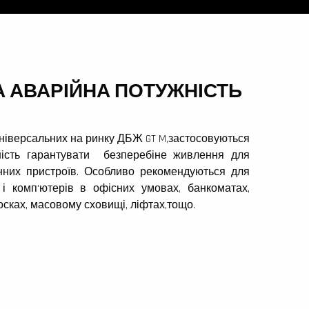
А АВАРІЙНА ПОТУЖНІСТЬ
ніверсальних на ринку ДБЖ GT M,застосовуються
ність гарантувати безперебіне живлення для
нних пристроїв. Особливо рекомендуються для
 і комп'ютерів в офісних умовах, банкоматах,
осках, масовому сховищі, ліфтах,тощо.