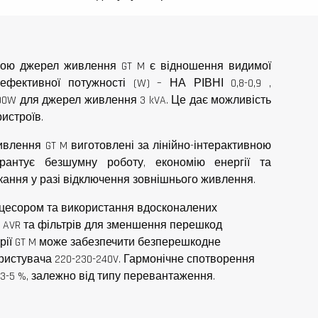
ою джерел живлення GT M є відношення видимої
ефективної потужності (W) – НА РІВНІ 0,8-0,9 ,
00W для джерел живлення 3 kVA. Це дає можливість
истроїв.
ивлення GT M виготовлені за лінійно-інтерактивною
арантує безшумну роботу, економію енергії та
кання у разі відключення зовнішнього живлення.
цесором та використання вдосконалених
и AVR та фільтрів для зменшення перешкод
рії GT M може забезпечити безперешкодне
ристувача 220-230-240V. Гармонічне спотворення
3-5 %, залежно від типу перевантаження.