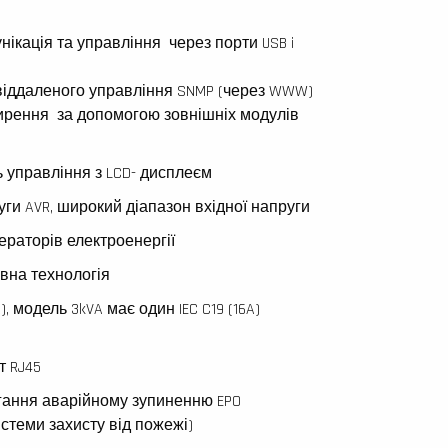
ікація та управління через порти USB i
віддаленого управління SNMP (через WWW)
рення за допомогою зовнішніх модулів
 управління з LCD- дисплеєм
уги AVR, широкий діапазон вхідної напруги
ераторів електроенергії
ивна технологія
), модель 3kVA має один IEC C19 (16A)
т RJ45
ігання аварійному зупиненню EPO
стеми захисту від пожежі)