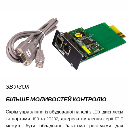
ЗВ'ЯЗОК
БІЛЬШЕ МОЛИВОСТЕЙ КОНТРОЛЮ
Окрім управління із вбудованої панелі з LCD- дисплеєм
та портами USB та RS232, джерела живлення серії GT S
можуть бути обладнані багатьма роз’ємами для