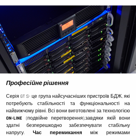
Професійне рішення
Серія GT S- це група найсучасніших пристроїв БДЖ, які
потребують стабільності та функціональності на
найвижчому рівні. Всі вони виготовлені за технологією
ON
-
LINE
(подвійне перетворення),завдяки якій вони
здатні безперешкодно забезпечувати стабільну
напругу.
Час перемикання
між режимами