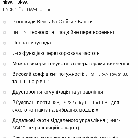
1kVA – 3kVA
RACK 19″ / TOWER online
Різновиди Вежі або Стійки / Башти
ON- LINE технологія ( подвійне перетворення)
Повна синусоїда
VFI з функцією перетворювача частоти
Можна використовувати з генераторами живлення
Високий коефіцієнт потужності: GT S 1-3kVA Tower 0.8,
та інші на рівні 1
Двустороння комунікація та управління
Вбудовані порти USB, RS232 i Dry Contact DB9 для
сухого контакту на вибраних моделях
Додаткові карти віддаленого управління ( SNMP,
AS400, ретрансляційна карта)