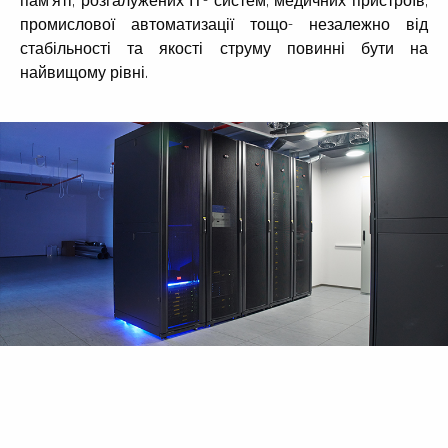
пам’яті, розгалужених ІТ- систем, медичних пристроїв,
промислової автоматизації тощо- незалежно від
стабільності та якості струму повинні бути на
найвищому рівні.