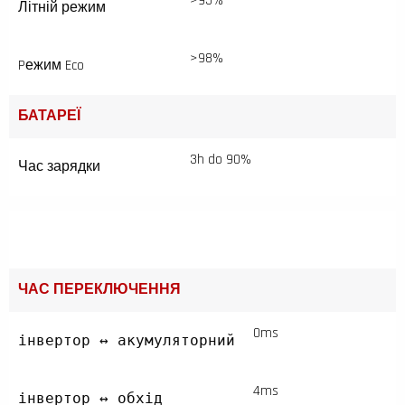
>95%
Літній режим
>98%
Pежим Eco
БАТАРЕЇ
3h do 90%
Час зарядки
ЧАС ПЕРЕКЛЮЧЕННЯ
0ms
інвертор ↔ акумуляторний
4ms
інвертор ↔ обхід