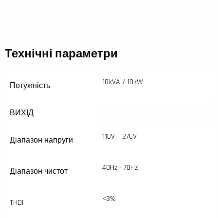
Технічні параметри
10kVA / 10kW
Потужність
ВИХІД
110V – 276V
Діапазон напруги
40Hz - 70Hz
Діапазон чистот
<3%
THDI