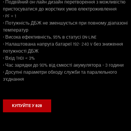
• Подвійний он-лайн дизайн перетворення з можливістю
пристосуватися до жорстких умов електроживлення
• PF = 1
• Потужність ДБЖ не зменшується при повному діапазоні
температур
• Висока ефективність, 95% в статусі ON-LINE
• Налаштована напруга батареї 192- 240 V без зниження
потужності ДБЖ
• Вхід THDI < 3%
• Час зарядки до 90% від ємкості акумулятора – 3 години
• Досупні параметри обходу служби та паралельного
з’єднання
КУПУЙТЕ У B2B