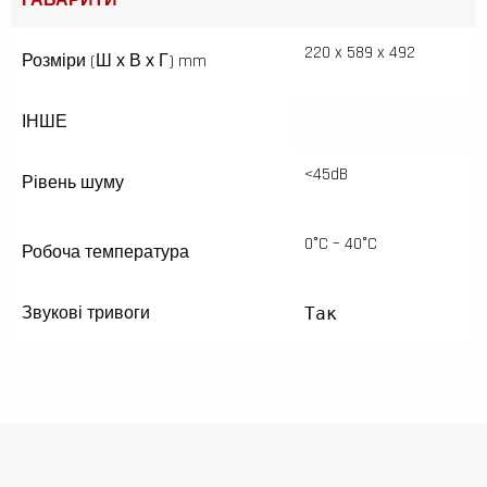
ГАБАРИТИ
220 x 589 x 492
Розміри (Ш х В х Г) mm
ІНШЕ
<45dB
Рівень шуму
0°C – 40°C
Робоча температура
Звукові тривоги
Так