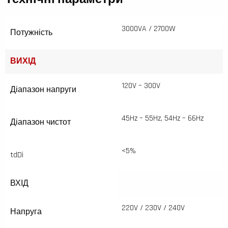
3000VA / 2700W
Потужність
ВИХІД
120V – 300V
Діапазон напруги
45Hz – 55Hz, 54Hz – 66Hz
Діапазон чистот
<5%
tdDi
ВХІД
220V / 230V / 240V
Напруга