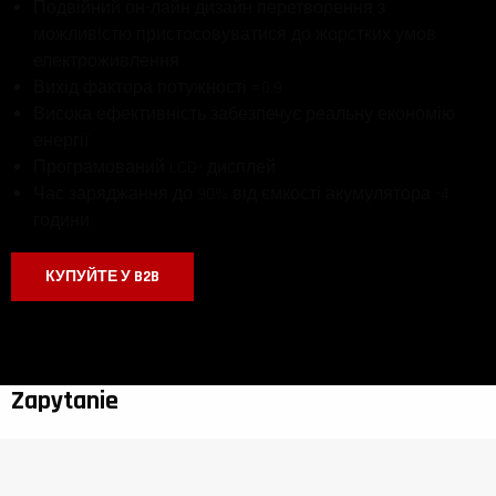
Подвійний он-лайн дизайн перетворення з
можливістю пристосовуватися до жорстких умов
електроживлення
Вихід фактора потужності =0,9
Висока ефективність забезпечує реальну економію
енергії
Програмований LCD- дисплей
Час заряджання до 90% від ємкості акумулятора -4
години
КУПУЙТЕ У B2B
Zapytanie