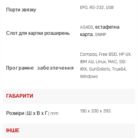
EPO, RS-232, USB
Порти звязку
AS400, естафетна
Слот для картки розширень
карта, SNMP
Compaq, Free BSD, HP-UX,
IBM Aiz, Linux, MAC, SGI
Програмне забезпечення
IRIX, SunSolaris, True64,
Windows
ГАБАРИТИ
190 x 330 x 393
Розміри (Ш х В х Г) mm
ІНШЕ