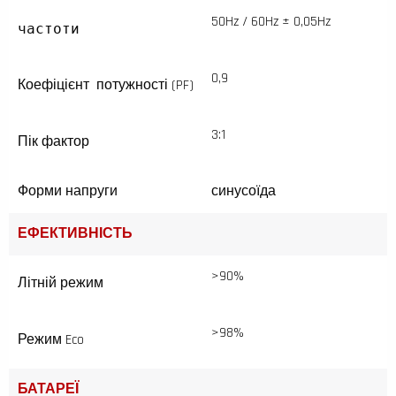
50Hz / 60Hz ± 0,05Hz
частоти
0,9
Коефіцієнт потужності (PF)
3:1
Пік фактор
Форми напруги
синусоїда
ЕФЕКТИВНІСТЬ
>90%
Літній режим
>98%
Режим Eco
БАТАРЕЇ