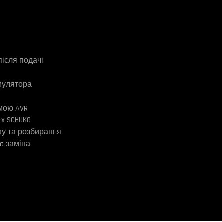
після подачі
мулятора
емою AVR
1 x SCHUKO
ажу та розбирання
a заміна