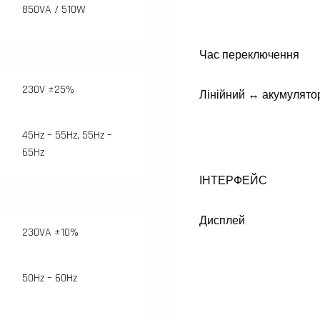
850VA / 510W
Час переключення
230V ±25%
Лінійний ↔ акумулято
45Hz – 55Hz, 55Hz –
65Hz
ІНТЕРФЕЙС
Дисплей
230VA ±10%
50Hz – 60Hz