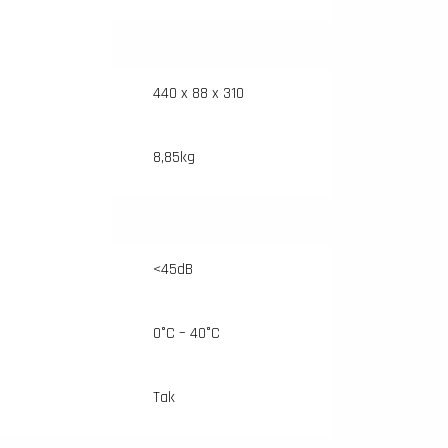
440 x 88 x 310
8,85kg
<45dB
0°C – 40°C
Tak