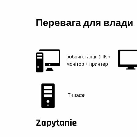
Перевага для влади
робочі станції (ПК +
монітор + принтер)
ІТ-шафи
Zapytanie