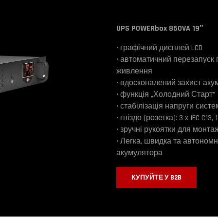
UPS POWERbox 850VA 19″
• графічний дисплей LCD
• автоматичний перезапуск 
живлення
• вдосконалений захист аку
• функція „Холодний Старт”
• стабілізація напруги сист
• гніздо (розетка): 3 x IEC C13, 
• зручні рукоятки для монт
• Легка, швидка та автономн
акумулятора
КУПУЙТЕ У B2B