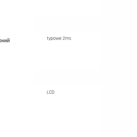
typowe 2ms
рний
LCD